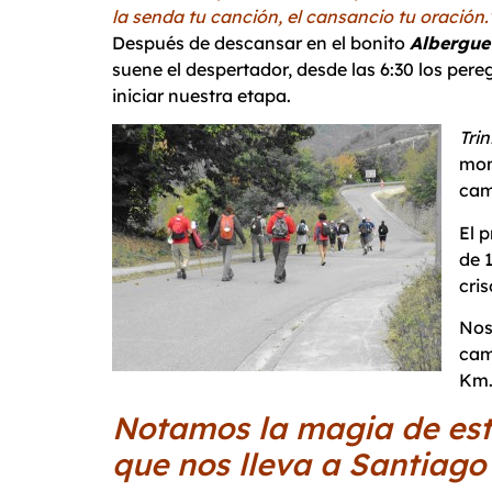
la senda tu canción, el cansancio tu oración.
Después de descansar en el bonito
Albergue
suene el despertador, desde las 6:30 los pe
iniciar nuestra etapa.
Trin
mom
cam
El 
de 
cri
Nos
cam
Km.
Notamos la magia de es
que nos lleva a Santiago