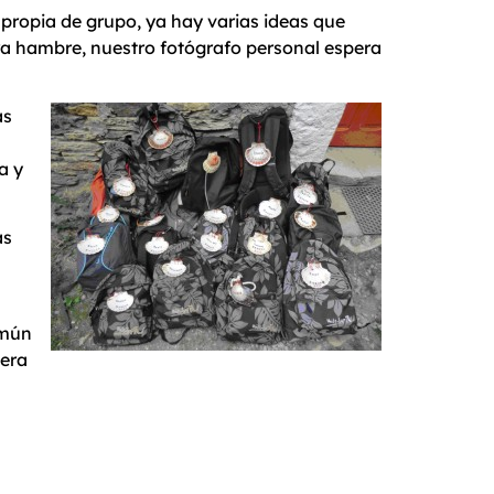
propia de grupo, ya hay varias ideas que
a hambre, nuestro fotógrafo personal espera
as
a y
as
omún
mera