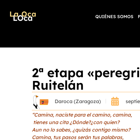
QUIÉNES SOMOS
2ª etapa «peregri
Ruitelán
Daroca (Zaragoza)
septi
“Camina, naciste para el camino, camina,
tienes una cita ¿Dónde?¿con quien?
Aun no lo sabes, ¿quizás contigo mismo?
Camina, tus pasos serán tus palabras,