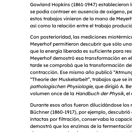
Gowland Hopkins (1861-1947) establecieron l
se podía contraer en ausencia de oxígeno, p
estos trabajos vinieron de la mano de Meyerh
así como la relación entre el trabajo producid
Con posterioridad, las mediciones miotérmicas
Meyerhof permitieron descubrir que sólo una 
que la energía liberada es suficiente para re
Meyerhof demostró esa transformación en el 
tarde se comprobó que la transformación del 
contracción. Ese mismo año publicó “Atmun
“Theorie der Muskelarbeit”, trabajos que se 
pathologischen Physiologie
, que dirigió A. B
volumen once de la
Handbuch der Physik
, e
Durante esos años fueron dilucidándose los m
Büchner (1860-1917), por ejemplo, descubrió 
intactas por filtración, conservaba la capac
demostró que los enzimas de la fermentación