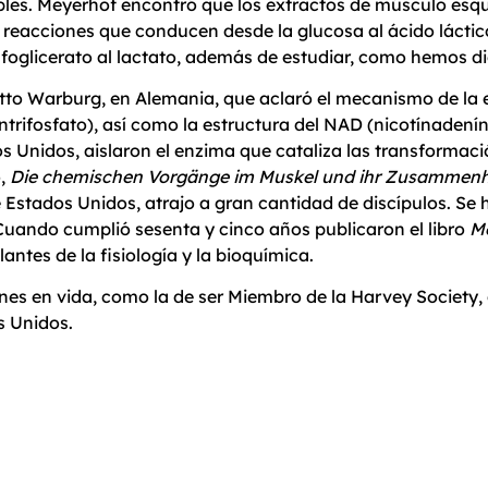
les. Meyerhof encontró que los extractos de músculo esqu
s reacciones que conducen desde la glucosa al ácido lácti
oglicerato al lactato, además de estudiar, como hemos dich
to Warburg, en Alemania, que aclaró el mecanismo de la et
rifosfato), así como la estructura del NAD (nicotínadenínd
os Unidos, aislaron el enzima que cataliza las transformac
o,
Die chemischen Vorgänge im Muskel und ihr Zusammenh
 Estados Unidos, atrajo a gran cantidad de discípulos. Se
ando cumplió sesenta y cinco años publicaron el libro
M
antes de la fisiología y la bioquímica.
nes en vida, como la de ser Miembro de la Harvey Society, 
s Unidos.