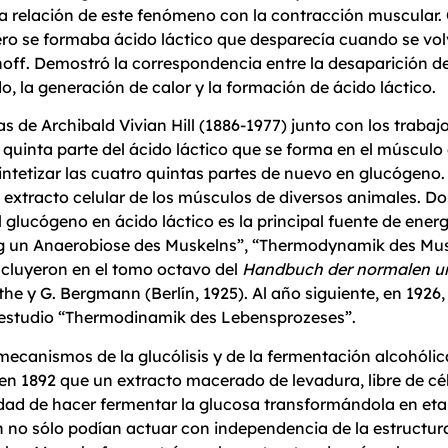
a relación de este fenómeno con la contracción muscular
ero se formaba ácido láctico que desparecía cuando se vol
off. Demostró la correspondencia entre la desaparición de
o, la generación de calor y la formación de ácido láctico.
 de Archibald Vivian Hill (1886-1977) junto con los trabaj
quinta parte del ácido láctico que se forma en el músculo
sintetizar las cuatro quintas partes de nuevo en glucógeno.
extracto celular de los músculos de diversos animales. D
glucógeno en ácido láctico es la principal fuente de energ
g un Anaerobiose des Muskelns”, “Thermodynamik des Mus
incluyeron en el tomo octavo del
Handbuch der normalen u
ethe y G. Bergmann (Berlín, 1925). Al año siguiente, en 1926,
l estudio “Thermodinamik des Lebensprozeses”.
ecanismos de la glucólisis y de la fermentación alcohóli
en 1892 que un extracto macerado de levadura, libre de cé
idad de hacer fermentar la glucosa transformándola en eta
 no sólo podían actuar con independencia de la estructura