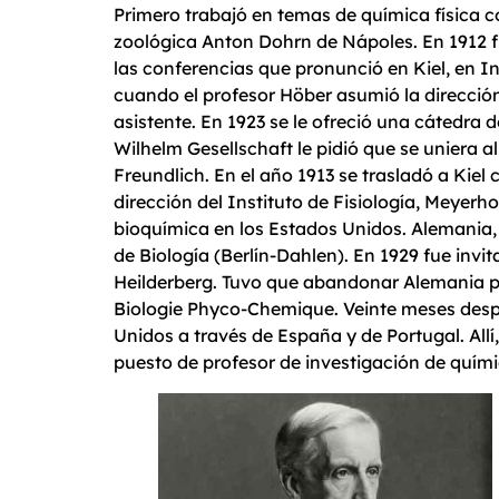
Primero trabajó en temas de química física co
zoológica Anton Dohrn de Nápoles. En 1912 fue
las conferencias que pronunció en Kiel, en I
cuando el profesor Höber asumió la dirección
asistente. En 1923 se le ofreció una cátedra
Wilhelm Gesellschaft le pidió que se uniera a
Freundlich. En el año 1913 se trasladó a Kiel
dirección del Instituto de Fisiología, Meyerh
bioquímica en los Estados Unidos. Alemania, di
de Biología (Berlín-Dahlen). En 1929 fue inv
Heilderberg. Tuvo que abandonar Alemania po
Biologie Phyco-Chemique. Veinte meses despué
Unidos a través de España y de Portugal. Allí
puesto de profesor de investigación de quími