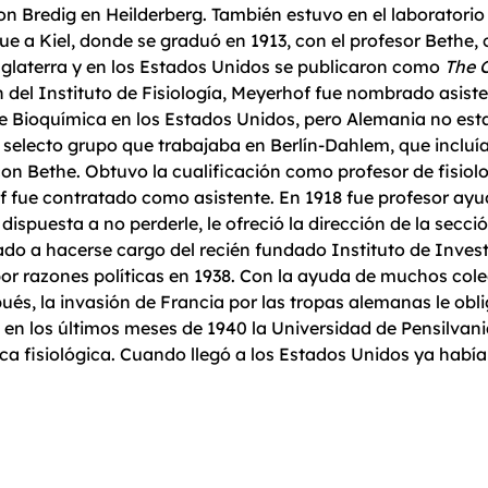
n Bredig en Heilderberg. También estuvo en el laboratorio d
 a Kiel, donde se graduó en 1913, con el profesor Bethe, c
nglaterra y en los Estados Unidos se publicaron como
The 
 del Instituto de Fisiología, Meyerhof fue nombrado asisten
 de Bioquímica en los Estados Unidos, pero Alemania no esta
l selecto grupo que trabajaba en Berlín-Dahlem, que incluía
 con Bethe. Obtuvo la cualificación como profesor de fisiol
of fue contratado como asistente. En 1918 fue profesor ayu
spuesta a no perderle, le ofreció la dirección de la secció
itado a hacerse cargo del recién fundado Instituto de Inve
r razones políticas en 1938. Con la ayuda de muchos coleg
s, la invasión de Francia por las tropas alemanas le oblig
, en los últimos meses de 1940 la Universidad de Pensilvan
ca fisiológica. Cuando llegó a los Estados Unidos ya había