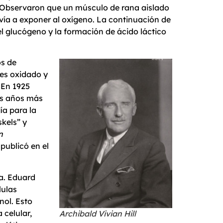
. Observaron que un músculo de rana aislado
vía a exponer al oxígeno. La continuación de
l glucógeno y la formación de ácido láctico
os de
 es oxidado y
 En 1925
os años más
ía para la
kels” y
n
 publicó en el
ca. Eduard
lulas
nol. Esto
 celular,
Archibald Vivian Hill