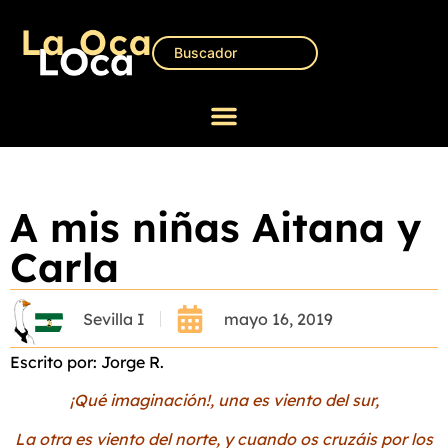
A mis niñas Aitana y
Carla
Sevilla I
mayo 16, 2019
Escrito por: Jorge R.
¡Qué imaginación!, una es viento del sur,
La otra es viento del norte, y cuando os cruzáis por los