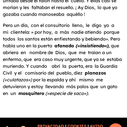
untaba desde el talón hasta el cuello. Y ellas casi se
morían y les faltaban el resuello. ¡ Ay Dios, lo que yo
gozaba cuando manoseaba aquéllo !
Pero un día, con el consultorio lleno, le digo yo a
mi clientela: » por hoy, a más nadie atiendo porque
todos los santos están enfiestando y bebiendo». Pero
había uno en la puerta
afanado
(«insistiendo»),
que
abriera en nombre de Dios, que me traían a un
enfermo, que era caso muy urgente, que ya se estaba
muriendo. Y cuando abrí la puerta, era la Guardia
Civil y el comisario del pueblo, diez
planazos
(«culatazos»)
por la espalda y ahí mismo me
detuvieron y estoy llevando más palos que un gato
en un
mosquitero
(«especie de saco»).
PRIVACIDAD
|
COOKIES
|
AVISO