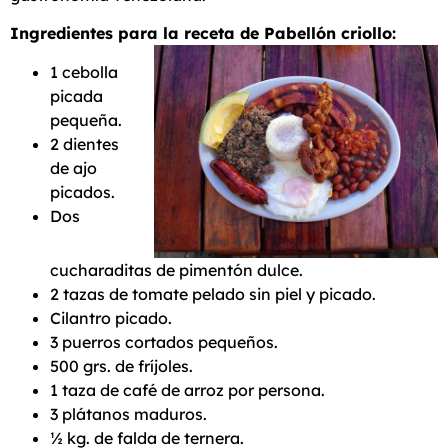
Ingredientes para la receta de Pabellón criollo:
1 cebolla
picada
pequeña.
2 dientes
de ajo
picados.
Dos
cucharaditas de pimentón dulce.
2 tazas de tomate pelado sin piel y picado.
Cilantro picado.
3 puerros cortados pequeños.
500 grs. de fríjoles.
1 taza de café de arroz por persona.
3 plátanos maduros.
½ kg. de falda de ternera.