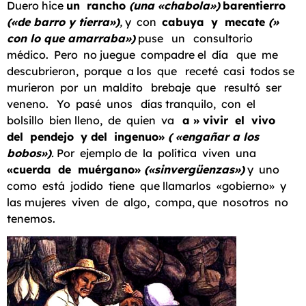
Duero hice
un rancho
(una «chabola»)
barentierro
(«de barro y tierra»)
,
y con
cabuya y mecate
(»
con lo que amarraba»)
puse un consultorio
médico. Pero no juegue compadre el día que me
descubrieron, porque a los que receté casi todos se
murieron por un maldito brebaje que resultó ser
veneno. Yo pasé unos días tranquilo, con el
bolsillo bien lleno, de quien va
a » vivir el vivo
del pendejo y
del ingenuo»
( «engañar a los
bobos»)
.
Por ejemplo de la política viven una
«cuerda de muérgano»
(«sinvergüenzas»)
y uno
como está jodido tiene que llamarlos «gobierno» y
las mujeres viven de algo, compa, que nosotros no
tenemos.