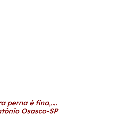
a perna é fina,….
ntônio Osasco-SP