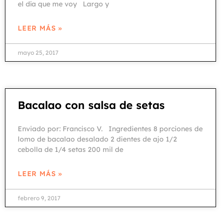
el día que me voy Largo y
LEER MÁS »
mayo 25, 2017
Bacalao con salsa de setas
Enviado por: Francisco V. Ingredientes 8 porciones de
lomo de bacalao desalado 2 dientes de ajo 1/2
cebolla de 1/4 setas 200 mil de
LEER MÁS »
febrero 9, 2017