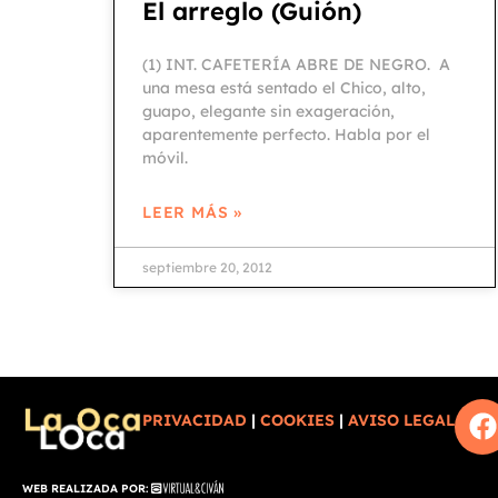
El arreglo (Guión)
(1) INT. CAFETERÍA ABRE DE NEGRO. A
una mesa está sentado el Chico, alto,
guapo, elegante sin exageración,
aparentemente perfecto. Habla por el
móvil.
LEER MÁS »
septiembre 20, 2012
PRIVACIDAD
|
COOKIES
|
AVISO LEGAL
WEB REALIZADA POR: