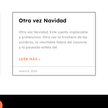
Otra vez Navidad
Otra vez Navidad. Este cuento implacable
y pretencioso. Otra vez la trinchera de las
sombras, la inevitable fiebre del insomne
y la pausada estela del
LEER MÁS »
enero 8, 2015