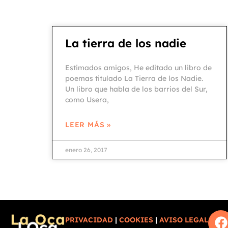
La tierra de los nadie
Estimados amigos, He editado un libro de
poemas titulado La Tierra de los Nadie.
Un libro que habla de los barrios del Sur,
como Usera,
LEER MÁS »
enero 26, 2017
PRIVACIDAD
|
COOKIES
|
AVISO LEGAL