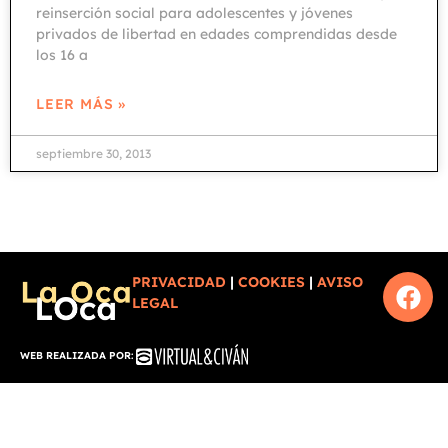
reinserción social para adolescentes y jóvenes
privados de libertad en edades comprendidas desde
los 16 a
LEER MÁS »
septiembre 30, 2013
PRIVACIDAD
|
COOKIES
|
AVISO
LEGAL
WEB REALIZADA POR: