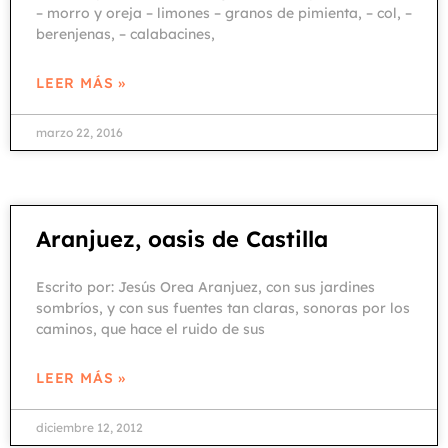
– morro y oreja – limones – granos de pimienta, – col, –
berenjenas, – calabacines,
LEER MÁS »
marzo 22, 2016
Aranjuez, oasis de Castilla
Escrito por: Jesús Orea Aranjuez, con sus jardines
sombríos, y con sus fuentes tan claras, sonoras por los
caminos, que hace el ruido de sus
LEER MÁS »
diciembre 12, 2012