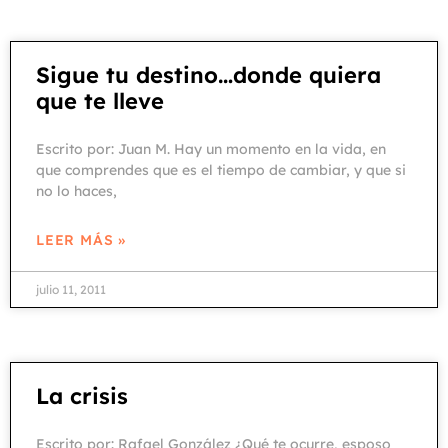
Sigue tu destino…donde quiera
que te lleve
Escrito por: Juan M. Hay un momento en la vida, en
que comprendes que es el tiempo de cambiar, y que si
no lo haces,
LEER MÁS »
julio 11, 2011
La crisis
Escrito por: Rafael González ¿Qué te ocurre, esposo