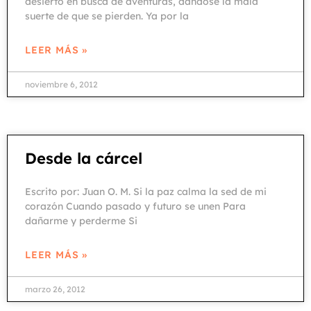
desierto en busca de aventuras, dándose la mala
suerte de que se pierden. Ya por la
LEER MÁS »
noviembre 6, 2012
Desde la cárcel
Escrito por: Juan O. M. Si la paz calma la sed de mi
corazón Cuando pasado y futuro se unen Para
dañarme y perderme Si
LEER MÁS »
marzo 26, 2012