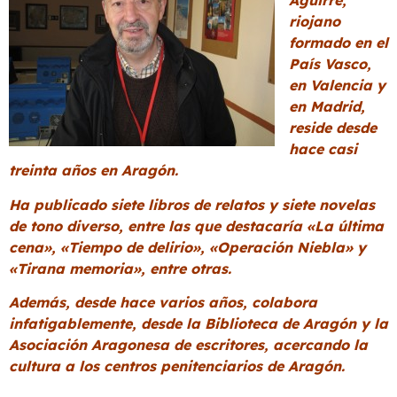
Aguirre,
riojano
formado en el
País Vasco,
en Valencia y
en Madrid,
reside desde
hace casi
treinta años en Aragón.
Ha publicado siete libros de relatos y siete novelas
de tono diverso, entre las que destacaría «La última
cena», «Tiempo de delirio», «Operación Niebla» y
«Tirana memoria», entre otras.
Además, desde hace varios años, colabora
infatigablemente, desde la Biblioteca de Aragón y la
Asociación Aragonesa de escritores, acercando la
cultura a los centros penitenciarios de Aragón.