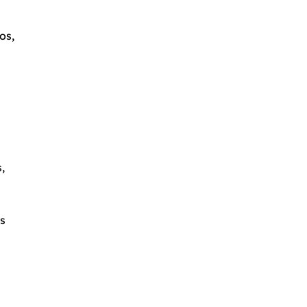
os,
,
s