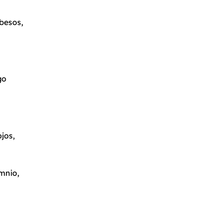
besos,
go
jos,
mnio,