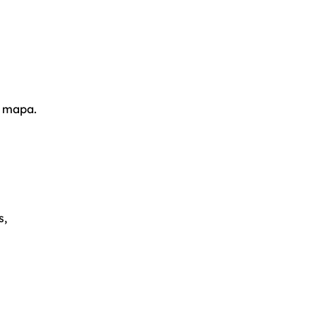
l mapa.
s,