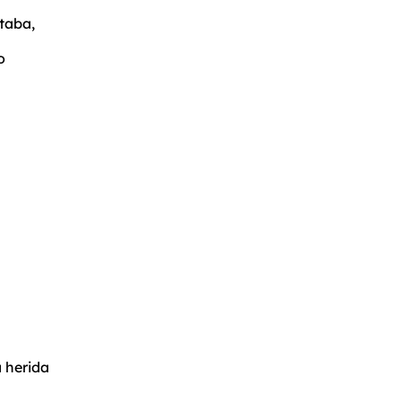
taba,
o
a herida