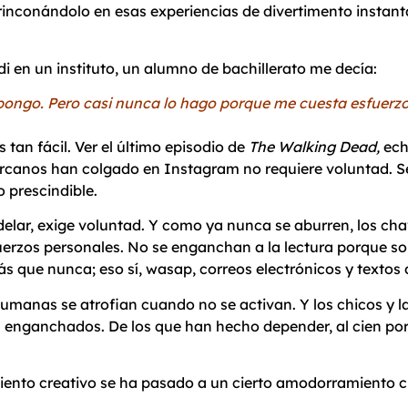
inconándolo en esas experiencias de divertimento instantá
i en un instituto, un alumno de bachillerato me decía:
pongo. Pero casi nunca lo hago porque me cuesta esfuerz
 tan fácil. Ver el último episodio de
The Walking Dead,
ech
ercanos han colgado en Instagram no requiere voluntad. Se 
 prescindible.
modelar, exige voluntad. Y como ya nunca se aburren, los c
sfuerzos personales. No se enganchan a la lectura porque s
 que nunca; eso sí, wasap, correos electrónicos y textos d
humanas se atrofian cuando no se activan. Y los chicos y l
n enganchados. De los que han hecho depender, al cien por 
nto creativo se ha pasado a un cierto amodorramiento cr