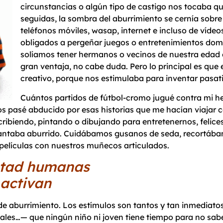
circunstancias o algún tipo de castigo nos tocaba q
seguidas, la sombra del aburrimiento se cernía sobre
teléfonos móviles, wasap, internet e incluso de víde
obligados a pergeñar juegos o entretenimientos domés
solíamos tener hermanos o vecinos de nuestra edad 
gran ventaja, no cabe duda. Pero lo principal es que
creativo, porque nos estimulaba para inventar pasa
Cuántos partidos de fútbol-cromo jugué contra mi h
s pasé abducido por esas historias que me hacían viajar c
ibiendo, pintando o dibujando para entretenernos, felices
uantaba aburrido. Cuidábamos gusanos de seda, recortábam
elículas con nuestros muñecos articulados.
untad humanas
 activan
e aburrimiento. Los estímulos son tantos y tan inmediatos —l
ociales…— que ningún niño ni joven tiene tiempo para no sab