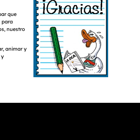
 par que
a para
os, nuestro
r, animar y
 y