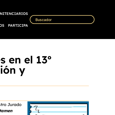
NITENCIARIOS
OS
PARTICIPA
s en el 13º
ión y
stro Jurado
rtamen