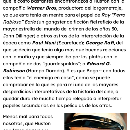
que le costó bastantes encontronazos a Huston con la
compañía
Warner Bros
, productora del largometraje,
ya que esta tenía en mente para el papel de
Roy “Perro
Rabioso” Earle
(un gangster de ficción fiel reflejo de la
mayor estrella del mundo del crimen de los años 30,
John Dillinger) a otros astros de la interpretación de la
época como
Paul Muni
(Scareface);
George Raft
, del
que se decía que tenía algo mas que buenas relaciones
con la mafia y que siempre iba por los platós con la
compañía de dos “guardaspaldas”; o
Edward G.
Robinson
(Hampa Dorada). Y es que Bogart con todos
ellos tenía “el enemigo en casa”, como se puede
comprobar en lo que es para mi uno de los mayores
desperdicios interpretativos de la historia del cine, al
quedar durante mucho tiempo relegado a interpretar
papeles secundarios en las películas de los otros.
Menos mal para todos
nosotros, que Huston