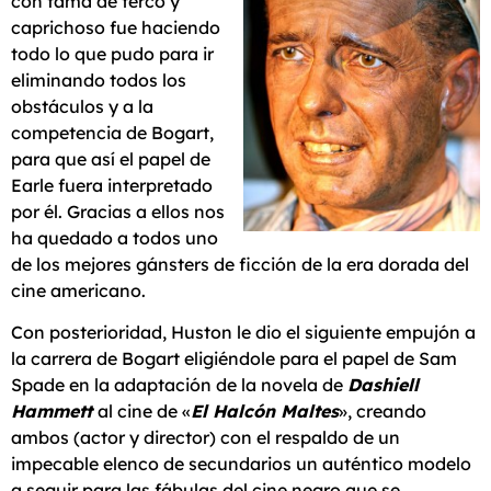
con fama de terco y
caprichoso fue haciendo
todo lo que pudo para ir
eliminando todos los
obstáculos y a la
competencia de Bogart,
para que así el papel de
Earle fuera interpretado
por él. Gracias a ellos nos
ha quedado a todos uno
de los mejores gánsters de ficción de la era dorada del
cine americano.
Con posterioridad, Huston le dio el siguiente empujón a
la carrera de Bogart eligiéndole para el papel de Sam
Spade en la adaptación de la novela de
Dashiell
Hammett
al cine de «
El Halcón Maltes
», creando
ambos (actor y director) con el respaldo de un
impecable elenco de secundarios un auténtico modelo
a seguir para las fábulas del cine negro que se