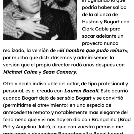
imaginando lo que
podría haber salido
de la alianza de
Huston y Bogart con
Clark Gable para
sacar adelante un
proyecto nunca
realizado, la versión de
«El hombre que pudo reinar»,
por mucho que disfrutásemos y admirásemos la
versión que el propio director rodó años después con
Michael Caine
y
Sean Connery
.
Otro vinculo indisoluble del actor, de tipo profesional y
personal, es el creado con
Lauren Bacall
. Este ocurrió
cuando Bogart dejó de ser sólo Bogart y se convirtió
(permitidme el atrevimiento) en una especia de
antecedente remoto y notablemente mas elegante del
fenómeno que vivimos hoy en dia con Brangelina (Brad
Pitt y Angelina Jolie), al que con vuestro permiso me
arriesgaré a denominar Bogartbacall o Bacallbogart,