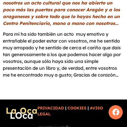
nosotros un acto cultural que nos ha abierto un
poco más las puertas para conocer Aragón y a los
aragoneses y sobre todo que lo hayas hecho en un
Centro Penitenciario, mano a mano con nosotros…
Para mí ha sido también un acto muy emotivo y
entrañable el poder estar con vosotros, me he sentido
muy arropado y he sentido de cerca el cariño que dais
tan generosamente a los que podemos hacer algo por
vosotros, aunque sólo haya sido una simple
presentación de un libro y, de verdad, entre vosotros
me he encontrado muy a gusto; Gracias de corazón…
PRIVACIDAD
|
COOKIES
|
AVISO
LEGAL