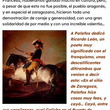
Francesa, hubiéramos ganado mucho en cultura; pero,
a pesar de que esto no fue posible, el pueblo aragonés,
y en especial el zaragozano, hicieron toda una
demostración de coraje y generosidad, con una gran
solidaridad de por medio y con una increíble valentía…
A Palafox dedicó
Ricardo León, un
poeta muy
significado con el
franquismo, unos
descalificantes
ditirambos que
venían a decir
esto: «En el sitio
de Zaragoza,
Palafox hizo
cosas muy feas, y
cayó… Cayó, entre
sus vergüenzas, cual Caliche en el Puente de