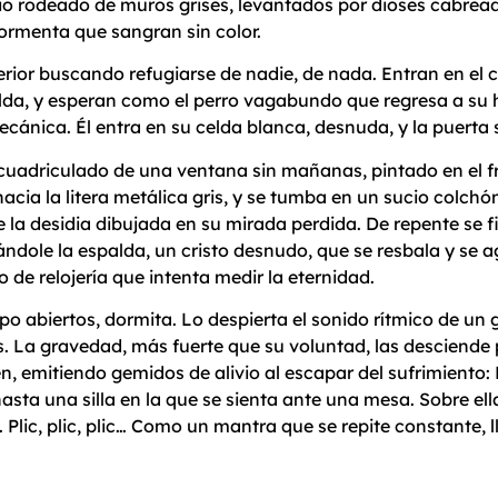
o rodeado de muros grises, levantados por dioses cabreado
ormenta que sangran sin color.
rior buscando refugiarse de nadie, de nada. Entran en el c
celda, y esperan como el perro vagabundo que regresa a su
ánica. Él entra en su celda blanca, desnuda, y la puerta se
te cuadriculado de una ventana sin mañanas, pintado en el f
hacia la litera metálica gris, y se tumba en un sucio col
 la desidia dibujada en su mirada perdida. De repente se f
 dándole la espalda, un cristo desnudo, que se resbala y se 
de relojería que intenta medir la eternidad.
empo abiertos, dormita. Lo despierta el sonido rítmico de un
os. La gravedad, más fuerte que su voluntad, las desciende 
caen, emitiendo gemidos de alivio al escapar del sufrimiento:
asta una silla en la que se sienta ante una mesa. Sobre ella 
Plic, plic, plic… Como un mantra que se repite constante,