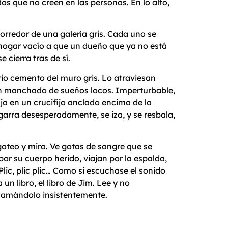
s que no creen en las personas. En lo alto,
orredor de una galería gris. Cada uno se
 hogar vacío a que un dueño que ya no está
 cierra tras de sí.
rio cemento del muro gris. Lo atraviesan
chón manchado de sueños locos. Imperturbable,
ija en un crucifijo anclado encima de la
agarra desesperadamente, se iza, y se resbala,
 goteo y mira. Ve gotas de sangre que se
por su cuerpo herido, viajan por la espalda,
 Plic, plic plic… Como si escuchase el sonido
un libro, el libro de Jim. Lee y no
 llamándolo insistentemente.