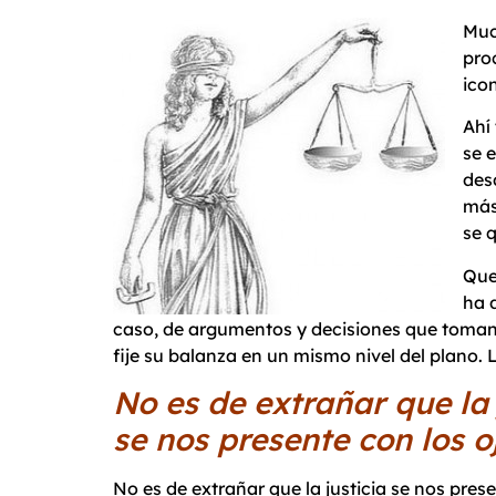
Muc
pro
ico
Ahí
se e
des
más 
se q
Que
ha 
caso, de argumentos y decisiones que tomando
fije su balanza en un mismo nivel del plano.
No es de extrañar que la 
se nos presente con los 
No es de extrañar que la justicia se nos prese