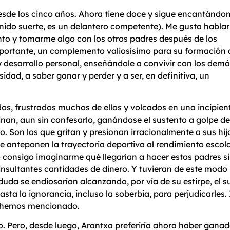
 desde los cinco años. Ahora tiene doce y sigue encantándom
tenido suerte, es un delantero competente). Me gusta hablar
nto y tomarme algo con los otros padres después de los
importante, un complemento valiosísimo para su formación 
 y desarrollo personal, enseñándole a convivir con los demá
idad, a saber ganar y perder y a ser, en definitiva, un
os, frustrados muchos de ellos y volcados en una incipien
nan, aun sin confesarlo, ganándose el sustento a golpe de
. Son los que gritan y presionan irracionalmente a sus hij
ue anteponen la trayectoria deportiva al rendimiento escola
consigo imaginarme qué llegarían a hacer estos padres si s
 insultantes cantidades de dinero. Y tuvieran de este mod
 duda se endiosarían alcanzando, por vía de su estirpe, el
asta la ignorancia, incluso la soberbia, para perjudicarles.
a hemos mencionado.
o. Pero, desde luego, Arantxa preferiría ahora haber ganado