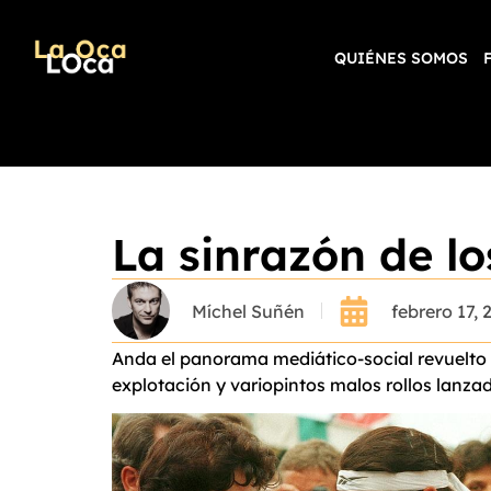
QUIÉNES SOMOS
La sinrazón de l
Míchel Suñén
febrero 17, 
Anda el panorama mediático-social revuelto p
explotación y variopintos malos rollos lanzad