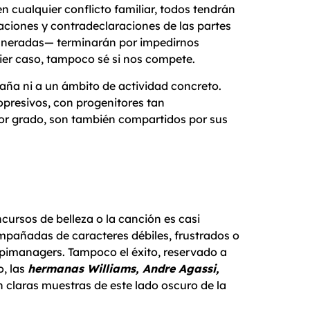
n cualquier conflicto familiar, todos tendrán
aciones y contradeclaraciones de las partes
neradas— terminarán por impedirnos
ier caso, tampoco sé si nos compete.
paña ni a un ámbito de actividad concreto.
opresivos, con progenitores tan
nor grado, son también compartidos por sus
concursos de belleza o la canción es casi
mpañadas de caracteres débiles, frustrados o
papimanagers. Tampoco el éxito, reservado a
o, las
he
r
manas Williams, Andre Agassi,
on claras muestras de este lado oscuro de la