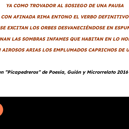
YA COMO TROVADOR AL SOSIEGO DE UNA PAUSA
CON AFINADA RIMA ENTONO EL VERBO DEFINITIVO
 SE EXCITAN LOS ORBES DESVANECIÉNDOSE EN ESPU
NAN LAS SOMBRAS INFAMES QUE HABITAN EN LO H
 AIROSOS ARIAS LOS EMPLUMADOS CAPRICHOS DE U
en ”Picapedreros” de Poesía, Guión y Microrrelato 2016