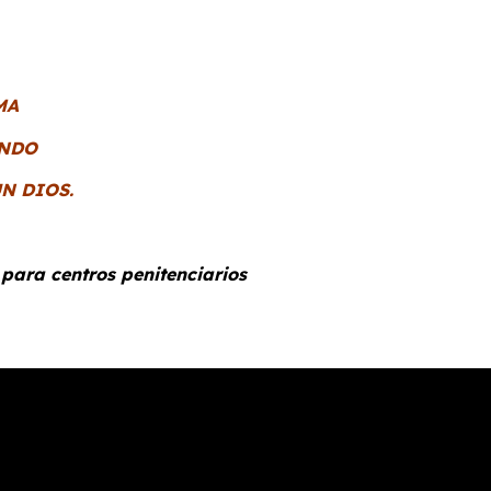
MA
ONDO
N DIOS.
 para centros penitenciarios