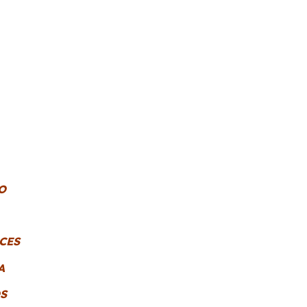
O
CES
A
S