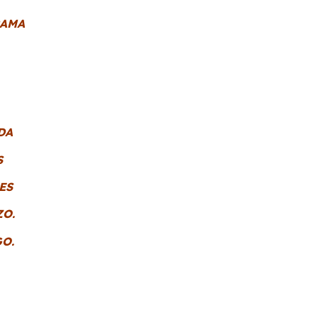
RAMA
DA
S
ES
O.
O.