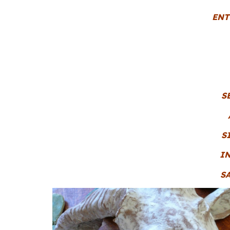
ENT
S
S
I
S