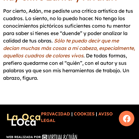
Por cierto, Adán, me pediste una crítica artística de tus
cuadros. Lo siento, no lo puedo hacer. No tengo los
conocimientos pictóricos suficientes como tu mentor
para saber si tienes ese “duende” y poder analizar la
calidad de tus obras.
Sólo te puedo decir que me
decían muchas más cosas a mi cabeza, especialmente,
aquellos cuadros de colores vivos
. De todas formas,
prefiero quedarme con el “quién”, con el autor y sus
palabras ya que son mis herramientas de trabajo. Un
abrazo, figura.
PRIVACIDAD
|
COOKIES
|
AVISO
LEGAL
WEB REALIZADA POR: