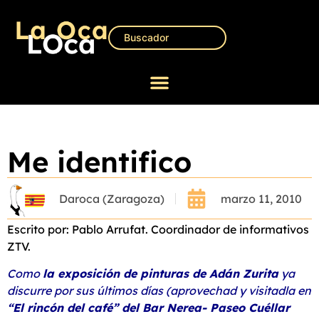
Me identifico
Daroca (Zaragoza)
marzo 11, 2010
Escrito por: Pablo Arrufat. Coordinador de informativos
ZTV.
Como
la exposición de pinturas de Adán Zurita
ya
discurre por sus últimos días (aprovechad y visitadla en
“El rincón del café” del Bar Nerea- Paseo Cuéllar