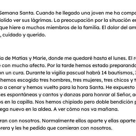
a Semana Santa. Cuando he llegado una joven me ha compart
ido ver sus lágrimas. La preocupación por la situación en
que hiere a muchos miembros de la familia. El dolor del am
, cuidado y querido.
a de Matías y Marie, donde me quedaré hasta el lunes. El rec
 con mucho afecto. Por la tarde hemos estado preparando l
on un cura. Durante la vigilia pascual habrá 14 bautismos,
», hemos escogido tres hombres, tres mujeres, tres chicos y
o a cenar y hemos vuelto para la hora Santa. He expuesto
nes espontáneas y cantos y danzas para honrar al Señor, a
 en la capilla. Nos hemos chipiado pero doble bendición
lega nuevo en la aldea. A ver cómo nos va mañana.
ran con nosotros. Normalmente ellos aparte y ellas aparte 
orera y les he pedido que comieran con nosotros.