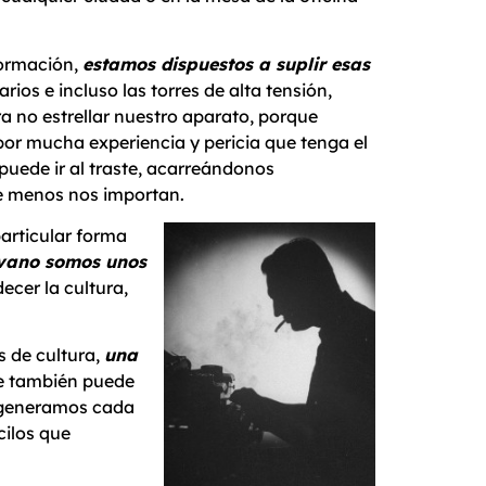
formación,
estamos dispuestos a suplir esas
rios e incluso las torres de alta tensión,
ra no estrellar nuestro aparato, porque
por mucha experiencia y pericia que tenga el
 puede ir al traste, acarreándonos
ue menos nos importan.
particular forma
 vano somos unos
cer la cultura,
s de cultura,
una
ue también puede
e generamos cada
cilos que