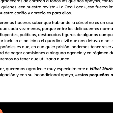
gradeceros de corazón a todos los que nos apoyáis, tanto 
quienes leen nuestra revista «La Oca Loca», esa fuerza in
uestro cariño y aprecio es para ellos.
remos haceros saber que hablar de la cárcel no es un asun
que cada vez menos, porque entre los delincuentes normale
fluyentes, políticos, destacadas figuras de algunos campos
r incluso el policía o el guardia civil que nos detuvo a no
spañoles es que, en cualquier prisión, podemos tener rese
ad de pagar comisiones a ninguna agencia y en régimen de 
remos no tener que utilizarla nunca.
nar, queremos agradecer muy especialmente a
Mikel Iturb
ulgación y con su incondicional apoyo,
«estas pequeñas m