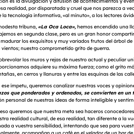
ión es la divulgación y difusión de acontecimientos y even
sa realidad, por disparatada y cruel que nos parezca a veces
a tecnología informativa, «al minuto», a los lectores ávido
modesta tribuna,
«La Oca Loca»,
hemos encendido una lla
ajemos en segunda clase, pero es un gran honor compartir 
madurar los exquisitos y muy variados frutos del árbol de 
o vientos; nuestro comprometido grito de guerra.
sobrevolar los muros y rejas de nuestro actual y peculiar u
porcionamos adquiere su máxima fuerza; como el grito más
tañas, en cerros y llanuras y entre las esquinas de las call
 ese ímpetu, queremos canalizar nuestras voces y opinion
azos que ponderados y ordenados, se convierten en un 
ón personal de nuestras ideas de forma inteligible y sentirno
 eso queremos que nuestra meta sea haceros conocedores 
stra realidad cultural, de esa realidad, tan diferente a la 
mada a vuestra sensibilidad, intentando que sea para vues
almente, acompañan a un café en el velador de un bar de c