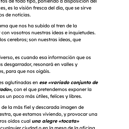
tos de todo tipo, poniendo a disposición del
, es la visión fresca del día, que se sirve
s de noticias.
ma que nos ha subido al tren de la
con vosotros nuestras ideas e inquietudes.
los cerebros; son nuestras ideas, que
niverso, es cuando esa información que os
 desgarrador, resonará en valles y
es, para que nos oigáis.
es aglutinadas en
ese «variado conjunto de
todo»,
con el que pretendemos exponer la
s un poco más útiles, felices y libres.
de la más fiel y descarada imagen de
vuestra, que estamos viviendo, y provocar una
tros oídos cual
una alegre «tocata»
ualquier ciudad o en la mesa de la oficina