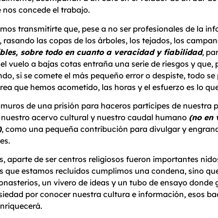
 nos concede el trabajo.
os transmitirte que, pese a no ser profesionales de la in
, rasando las copas de los árboles, los tejados, los campana
les, sobre todo en cuanto a veracidad y fiabilidad
, pa
 vuelo a bajas cotas entraña una serie de riesgos y que, 
ndo, si se comete el más pequeño error o despiste, todo se
area que hemos acometido, las horas y el esfuerzo es lo q
 muros de una prisión para haceros partícipes de nuestra 
 nuestro acervo cultural y nuestro caudal humano
(no en
)
, como una pequeña contribución para divulgar y engrande
es.
, aparte de ser centros religiosos fueron importantes nido
 los que estamos recluidos cumplimos una condena, sino q
 monasterios, un vivero de ideas y un tubo de ensayo dond
nsiedad por conocer nuestra cultura e información, esos ba
enriquecerá.