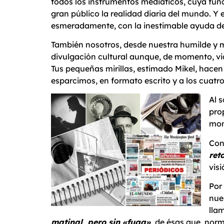
todos los instrumentos mediáticos, cuya func
gran público la realidad diaria del mundo. Y e
esmeradamente, con la inestimable ayuda de l
También nosotros, desde nuestra humilde y 
divulgación cultural aunque, de momento, vi
Tus pequeñas mirillas, estimado Mikel, hacen 
esparcimos, en formato escrito y a los cuatr
Al 
pro
mon
Con
ret
visi
Por
nue
lla
matinal, pero sin «fuga»,
de ésas que, norm