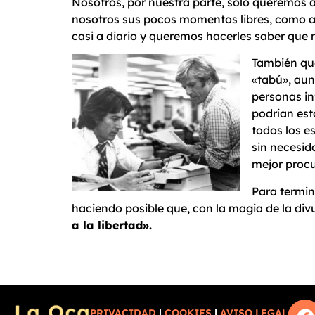
Nosotros, por nuestra parte, sólo queremos a
nosotros sus pocos momentos libres, como a 
casi a diario y queremos hacerles saber que n
También que
«tabú», aun
personas in
podrían esta
todos los e
sin necesid
mejor procu
Para termi
haciendo posible que, con la magia de la div
a la libertad».
PRIVACIDAD
|
COOKIES
|
AVISO LEGAL