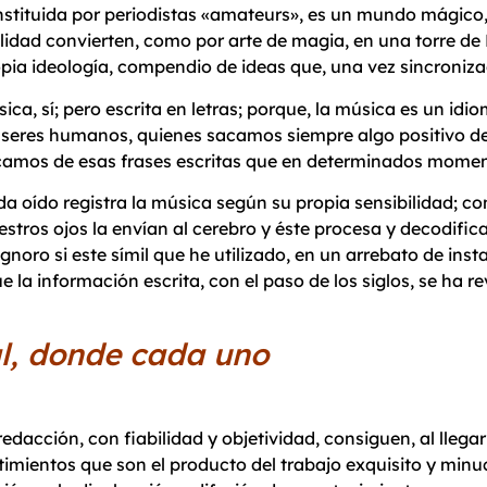
stituida por periodistas «amateurs», es un mundo mágico, 
lidad convierten, como por arte de magia, en una torre de
pia ideología, compendio de ideas que, una vez sincroniz
ica, sí; pero escrita en letras; porque, la música es un id
 seres humanos, quienes sacamos siempre algo positivo del
amos de esas frases escritas que en determinados moment
a oído registra la música según su propia sensibilidad; co
stros ojos la envían al cerebro y éste procesa y decodific
Ignoro si este símil que he utilizado, en un arrebato de ins
e la información escrita, con el paso de los siglos, se ha
l actual, donde cada uno
edacción, con fiabilidad y objetividad, consiguen, al llegar
imientos que son el producto del trabajo exquisito y minuc