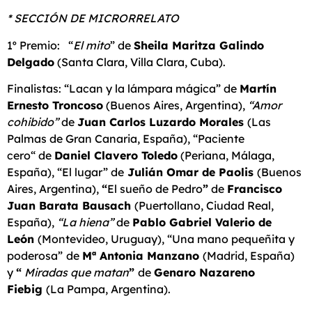
* SECCIÓN DE MICRORRELATO
1º Premio: “
El mito
” de
Sheila Maritza Galindo
Delgado
(Santa Clara, Villa Clara, Cuba).
Finalistas: “Lacan y la lámpara mágica” de
Martín
Ernesto Troncoso
(Buenos Aires, Argentina),
“Amor
cohibido”
de
Juan Carlos Luzardo Morales
(Las
Palmas de Gran Canaria, España), “Paciente
cero“ de
Daniel Clavero Toledo
(Periana, Málaga,
España), “El lugar” de
Julián Omar de Paolis
(Buenos
Aires, Argentina),
“
El sueño de Pedro
”
de
Francisco
Juan Barata Bausach
(Puertollano, Ciudad Real,
España),
“La hiena”
de
Pablo Gabriel Valerio de
León
(Montevideo, Uruguay), “Una mano pequeñita y
poderosa”
de
Mª Antonia Manzano
(Madrid, España)
y
“
Miradas que matan
”
de
Genaro Nazareno
Fiebig
(La Pampa, Argentina).