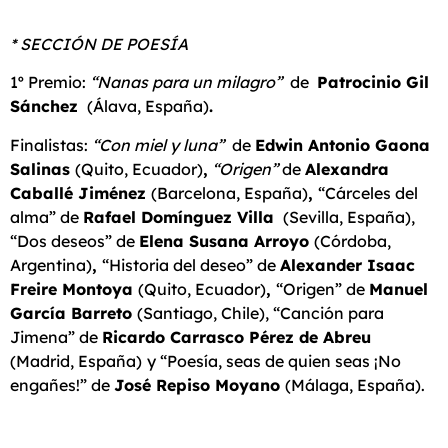
* SECCIÓN DE POESÍA
1º Premio:
“Nanas para un milagro”
de
Patrocinio Gil
Sánchez
(Álava, España)
.
Finalistas:
“Con miel y luna”
de
Edwin Antonio Gaona
Salinas
(Quito, Ecuador)
,
“Origen”
de
Alexandra
Caballé Jiménez
(Barcelona, España)
,
“Cárceles del
alma” de
Rafael Domínguez Villa
(Sevilla, España),
“Dos deseos” de
Elena Susana Arroyo
(Córdoba,
Argentina)
,
“Historia del deseo” de
Alexander Isaac
Freire Montoya
(Quito, Ecuador)
,
“Origen” de
Manuel
García Barreto
(Santiago, Chile), “Canción para
Jimena” de
Ricardo Carrasco Pérez de Abreu
(Madrid, España)
y “Poesía, seas de quien seas ¡No
engañes!” de
José Repiso Moyano
(Málaga, España).