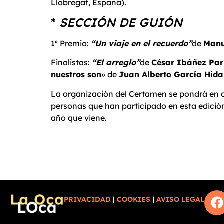
Llobregat, España).
*
SECCIÓN DE GUIÓN
1º Premio:
“Un viaje en el recuerdo”
de
Manu
Finalistas:
“El arreglo”
de
César Ibáñez Par
nuestros son
» de
Juan Alberto García Hida
La organización del Certamen se pondrá en c
personas que han participado en esta edición
año que viene.
PRIVACIDAD
|
COOKIES
|
AVISO LEGAL