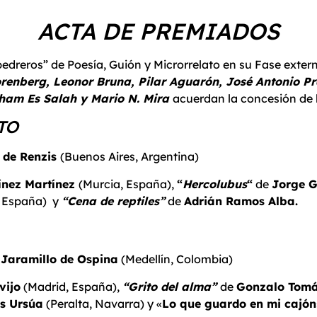
ACTA DE PREMIADOS
apedreros” de Poesía, Guión y Microrrelato en su Fase exter
renberg, Leonor Bruna, Pilar Aguarón, José Antonio P
cham Es Salah y Mario N. Mira
acuerdan la concesión de l
TO
 de Renzis
(Buenos Aires, Argentina)
ínez Martínez
(Murcia, España),
“
Hercolubus
“
de
Jorge G
, España) y
“Cena de reptiles”
de
Adrián Ramos Alba.
 Jaramillo de Ospina
(Medellín, Colombia)
vijo
(Madrid, España),
“Grito del alma”
de
Gonzalo Tomá
s Ursúa
(Peralta, Navarra) y «
Lo que guardo en mi cajón