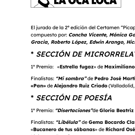
El jurado de la 2ª edición del Certamen “Pic
compuesto por:
Concha Vicente, Mónica Go
Gracia, Roberto López, Edwin Arango, Hi
*
SECCIÓN DE MICRORRELA
1º Premio: «
Estrella fugaz
» de
Maximiliano
Finalistas:
“Mi sombra”
de
Pedro José Mart
«Pan»
de
Alejandro Ruiz Criado
(Valladolid
*
SECCIÓN DE POESÍA
1º Premio:
“Disertaciones”
de
Gloria Beatriz
Finalistas:
“Libélula”
de
Gema Bocardo Cla
«
Bucanero de tus sábanas
» de
Richard Osé