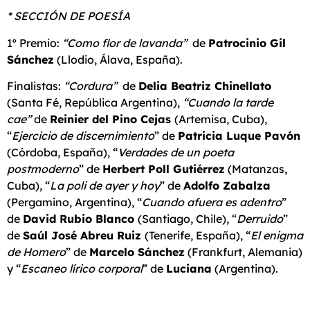
* SECCIÓN DE POESÍA
1º Premio:
“Como flor de lavanda”
de
Patrocinio Gil
Sánchez
(Llodio, Álava, España).
Finalistas:
“Cordura”
de
Delia Beatriz Chinellato
(Santa Fé, República Argentina),
“Cuando la tarde
cae”
de
Reinier del Pino Cejas
(Artemisa, Cuba),
“
Ejercicio de discernimiento
” de
Patricia Luque Pavón
(Córdoba, España), “
Verdades de un poeta
postmoderno
” de
Herbert Poll Gutiérrez
(Matanzas,
Cuba), “
La poli de ayer y hoy
” de
Adolfo Zabalza
(Pergamino, Argentina), “
Cuando afuera es adentro
”
de
David Rubio Blanco
(Santiago, Chile), “
Derruido
”
de
Saúl José Abreu Ruiz
(Tenerife, España), “
El enigma
de Homero
” de
Marcelo Sánchez
(Frankfurt, Alemania)
y “
Escaneo lírico corporal
” de
Luciana
(Argentina).