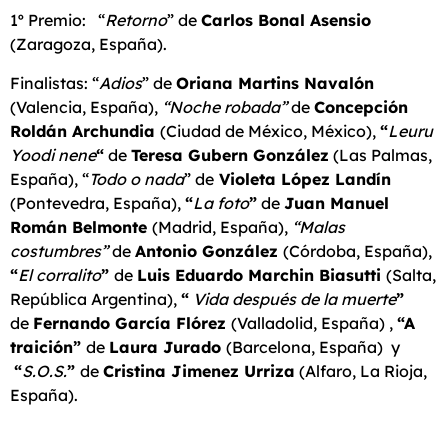
1º Premio: “
Retorno
” de
Carlos Bonal Asensio
(Zaragoza, España).
Finalistas: “
Adios
” de
Oriana Martins Navalón
(Valencia, España),
“Noche robada”
de
Concepción
Roldán Archundia
(Ciudad de México, México),
“
Leuru
Yoodi nene
“
de
Teresa Gubern González
(Las Palmas,
España), “
Todo o nada
” de
Violeta López Landín
(Pontevedra, España),
“
La foto
”
de
Juan Manuel
Román Belmonte
(Madrid, España),
“Malas
costumbres”
de
Antonio González
(Córdoba, España),
“
El corralito
”
de
Luis Eduardo Marchin Biasutti
(Salta,
República Argentina),
“
Vida después de la muerte
”
de
Fernando García Flórez
(Valladolid, España) ,
“A
traición”
de
Laura Jurado
(Barcelona, España) y
“
S.O.S.
”
de
Cristina Jimenez Urriza
(Alfaro, La Rioja,
España).