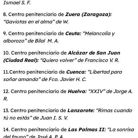
Ismael S. F.
8. Centro penitenciario de
Zuera (Zaragoza):
“Gaviotas en el alma” de W.
9. Centro penitenciario de
Ceuta:
“Melancolía y
alborozo” de Bilal M. A.
10. Centro penitenciario de
Alcázar de San Juan
(Ciudad Real):
“Quiero volver” de Francisco V. R.
11.Centro penitenciario de
Cuenca:
“Libertad para
soñar amando” de Fco. Javier H. C.
12. Centro penitenciario de
Huelva:
“XXIV” de Jorge A.
R.
13. Centro penitenciario de
Lanzarote:
“Rimas cuando
tú no estás” de Juan I. S. V.
14. Centro penitenciario de
Las Palmas II:
“La sonrisa
del fauno” de José A. P. A.