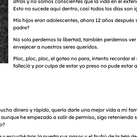
atrás y no somos conscientes que la vida en el exteri
Esto no sucede aquí dentro, casi todos los días son 
Mis hijos eran adolescentes, ahora 12 años después 
padre?
No solo perdemos la libertad, también perdemos ver c
envejecer a nuestros seres queridos.
Ploc, ploc, ploc, el goteo no para, intento recordar 
falleció y por culpa de estar yo preso no pude estar
ho dinero y rápido, quería darle una mejor vida a mi fami
 aunque he empezado a salir de permiso, sigo reteniendo s
o?
 escuché tras la puerta sus pasos y el frufrú de la tela de