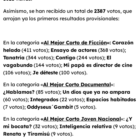
Asimismo, se han recibido un total de
2387
votos, que
arrojan ya los primeros resultados provisionales:
En la categoría
«
Al Mejor Corto de Ficción
«:
Corazón
helado
(411 votos);
Ensayo de actores
(368 votos);
Tanatría
(344 votos);
Contigo
(244 votos);
El
vagabundo
(144 votos);
Mi papá es director de cine
(106 votos);
Je déteste
(100 votos).
En la categoría «
Al Mejor Corto Documental
«:
¿Hablamos?
(85 votos);
Un dios que ya no ampara
(60 votos);
Integrados
(22 votos);
Espacios habitados
(7 votos);
Oddyseus´Gambit
(5 votos).
En la categoría
«
Al Mejor Corto Joven Nacional
«:
¿Y
mi bocata?
(32 votos);
Inteligencia relativa
(9 votos);
Renata y Tiramisú
(9 votos).