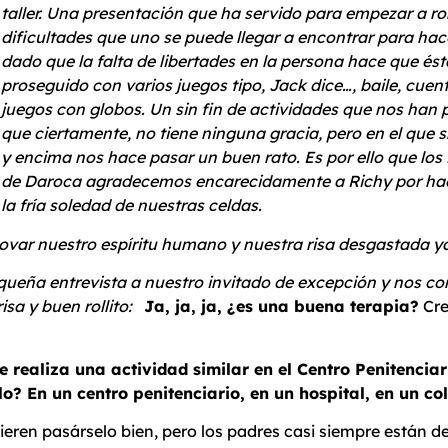
taller. Una presentación que ha servido para empezar a ro
dif
icultades que uno se puede llegar a encontrar para hacer
dado que la falta de libertades en la persona hace que ést
proseguido con varios juegos tipo, Jack dice…, baile, cue
juegos con globos. Un sin fin de actividades que nos han 
que ciertamente, no tiene ninguna gracia, pero en el que s
y encima nos hace pasar un buen rato.
Es por ello que los
de Daroca agradecemos encarecidamente a Richy por hacer
la fría soledad de nuestras celdas.
var nuestro espíritu humano y nuestra risa desgastada ya 
ueña entrevista a nuestro invitado de excepción y nos con
sa y buen rollito:
Ja, ja, ja, ¿es una buena terapia?
Cre
realiza una actividad similar en el Centro Penitenciar
lo? En un centro penitenciario, en un hospital, en un col
ieren pasárselo bien, pero los padres casi siempre están d