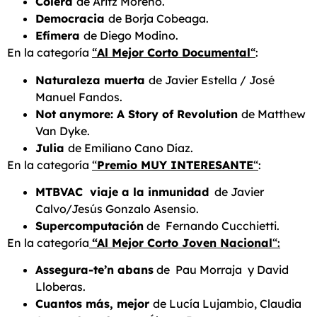
Cólera
de Aritz Moreno.
Democracia
de Borja Cobeaga.
Efímera
de Diego Modino.
En la categoría
“
Al Mejor Corto Documental
“
:
Naturaleza muerta
de Javier Estella / José
Manuel Fandos.
Not anymore: A Story of Revolution
de Matthew
Van Dyke.
Julia
de Emiliano Cano Díaz.
En la categoría
“
Premio MUY INTERESANTE
“
:
MTBVAC viaje a la inmunidad
de Javier
Calvo/Jesús Gonzalo Asensio.
Supercomputación
de Fernando Cucchietti.
En la categoría
“Al Mejor Corto Joven Nacional
“:
Assegura-te’n abans
de Pau Morraja y David
Lloberas.
Cuantos más, mejor
de Lucía Lujambio, Claudia