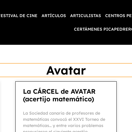
FESTIVAL DE CINE
ARTÍCULOS
ARTICULISTAS
CENTROS PE
CERTÁMENES PICAPEDRER
Avatar
La CÁRCEL de AVATAR
(acertijo matemático)
La Sociedad canaria de profesores de
matemáticas convocó el XXVI Torneo de
matemáticas… y entre varios problemas
propusieron el siguiente acertijo