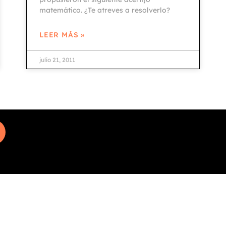
matemático. ¿Te atreves a resolverlo?
LEER MÁS »
julio 21, 2011