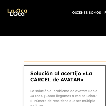
QUIÉNES SOMOS
Solución al acertijo «La
CÁRCEL de AVATAR»
La solución al problema de avatar: Había
30 reos. ¿Cómo llegamos a esa solución?
El número de reos tiene que ser múltiplo
de 3, ya