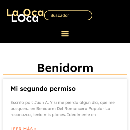
Benidorm
Mi segundo permiso
Escrito por: Juan A. Y si me pierdo algún día, que me
busquen… en Benidorm Del Romancero Popular Lo
reconozco, tenía mis planes. Idealmente en
LEER MÁS »