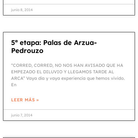
junio 8, 2014
5ª etapa: Palas de Arzua-
Pedrouzo
“CORRED, CORRED, NO NOS HAN AVISADO QUE HA
EMPEZADO EL DILUVIO Y LLEGAMOS TARDE AL
ARCA” Vaya día y vaya experiencia que hemos vivido.
En
LEER MÁS »
junio 7, 2014