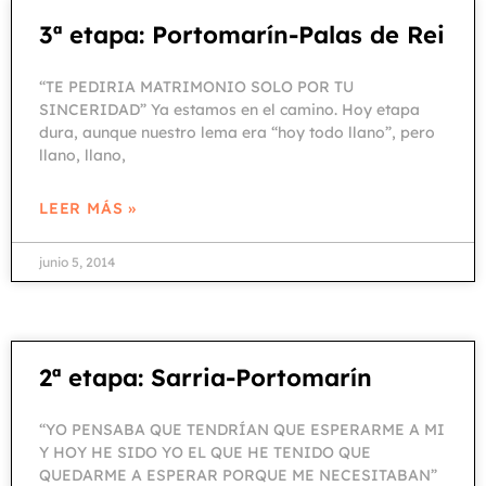
3ª etapa: Portomarín-Palas de Rei
“TE PEDIRIA MATRIMONIO SOLO POR TU
SINCERIDAD” Ya estamos en el camino. Hoy etapa
dura, aunque nuestro lema era “hoy todo llano”, pero
llano, llano,
LEER MÁS »
junio 5, 2014
2ª etapa: Sarria-Portomarín
“YO PENSABA QUE TENDRÍAN QUE ESPERARME A MI
Y HOY HE SIDO YO EL QUE HE TENIDO QUE
QUEDARME A ESPERAR PORQUE ME NECESITABAN”