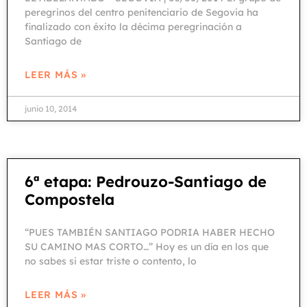
peregrinos del centro penitenciario de Segovia ha
finalizado con éxito la décima peregrinación a
Santiago de
LEER MÁS »
junio 10, 2014
6ª etapa: Pedrouzo-Santiago de
Compostela
“PUES TAMBIÉN SANTIAGO PODRIA HABER HECHO
SU CAMINO MAS CORTO…” Hoy es un día en los que
no sabes si estar triste o contento, lo
LEER MÁS »