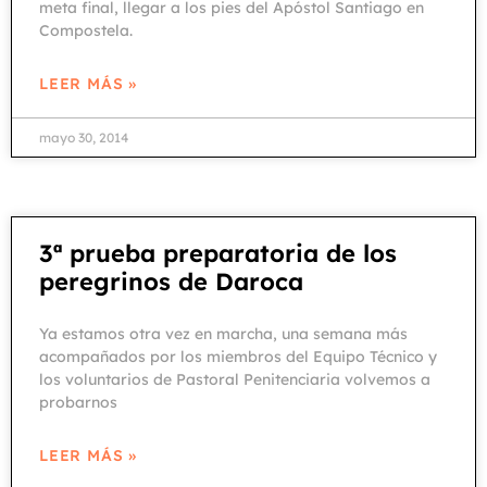
meta final, llegar a los pies del Apóstol Santiago en
Compostela.
LEER MÁS »
mayo 30, 2014
3ª prueba preparatoria de los
peregrinos de Daroca
Ya estamos otra vez en marcha, una semana más
acompañados por los miembros del Equipo Técnico y
los voluntarios de Pastoral Penitenciaria volvemos a
probarnos
LEER MÁS »