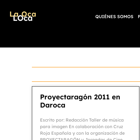
QUIÉNES SOMOS
Proyectaragón 2011 en
Daroca
Escrito por: Redacción Taller de música
para imagen En colaboración con Cruz
Roja Española y con la organización de
PROYECTARAGÓN y Jornadas de Cine