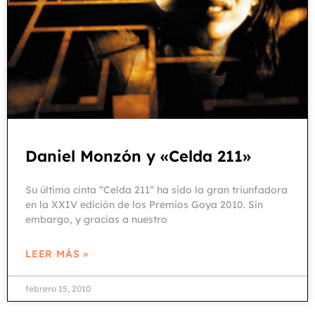
Daniel Monzón y «Celda 211»
Su última cinta “Celda 211” ha sido la gran triunfadora
en la XXIV edición de los Premios Goya 2010. Sin
embargo, y gracias a nuestro
LEER MÁS »
febrero 15, 2010