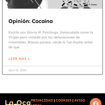
Opinión: Cocaína
Escrito por Gloria M. Psicóloga. Inmaculada como la
Virgen pero violada por las defecaciones de
miserables. Blanca parece, verde lo fue mucho antes
de que
LEER MÁS »
abril 15, 2010
PRIVACIDAD
|
COOKIES
|
AVISO