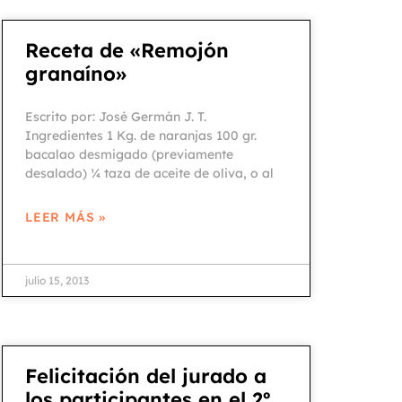
Receta de «Remojón
granaíno»
Escrito por: José Germán J. T.
Ingredientes 1 Kg. de naranjas 100 gr.
bacalao desmigado (previamente
desalado) ¼ taza de aceite de oliva, o al
LEER MÁS »
julio 15, 2013
Felicitación del jurado a
los participantes en el 2º