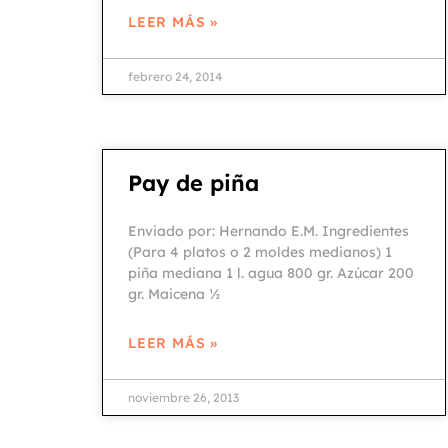
LEER MÁS »
febrero 24, 2014
Pay de piña
Enviado por: Hernando E.M. Ingredientes
(Para 4 platos o 2 moldes medianos) 1
piña mediana 1 l. agua 800 gr. Azúcar 200
gr. Maicena ½
LEER MÁS »
noviembre 26, 2013