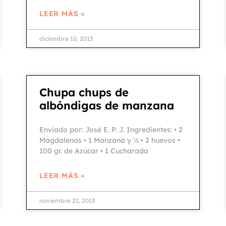
LEER MÁS »
diciembre 10, 2013
Chupa chups de
albóndigas de manzana
Enviado por: José E. P. J. Ingredientes: • 2
Magdalenas • 1 Manzana y ½ • 2 huevos •
100 gr. de Azúcar • 1 Cucharada
LEER MÁS »
noviembre 21, 2013