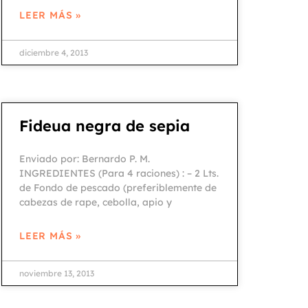
LEER MÁS »
diciembre 4, 2013
Fideua negra de sepia
Enviado por: Bernardo P. M.
INGREDIENTES (Para 4 raciones) : – 2 Lts.
de Fondo de pescado (preferiblemente de
cabezas de rape, cebolla, apio y
LEER MÁS »
noviembre 13, 2013