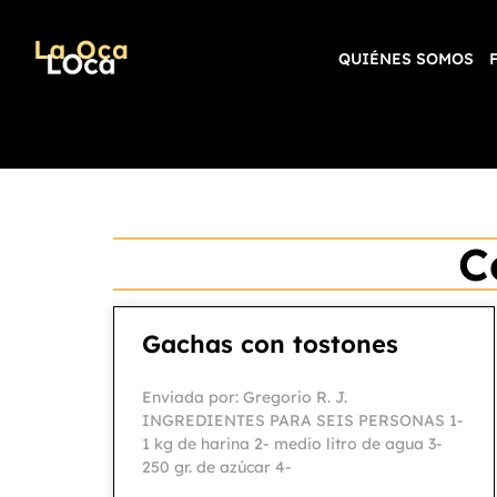
QUIÉNES SOMOS
C
Gachas con tostones
Enviada por: Gregorio R. J.
INGREDIENTES PARA SEIS PERSONAS 1-
1 kg de harina 2- medio litro de agua 3-
250 gr. de azúcar 4-