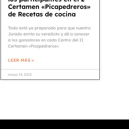
Certamen «Picapedreros»
de Recetas de cocina
Todo está ya preparado para que nuestro
Jurado emita su veredicto y dé a conocer
a los ganadores en cada Centro del II
Certamen «Picapedreros»
LEER MÁS »
mayo 14, 2013