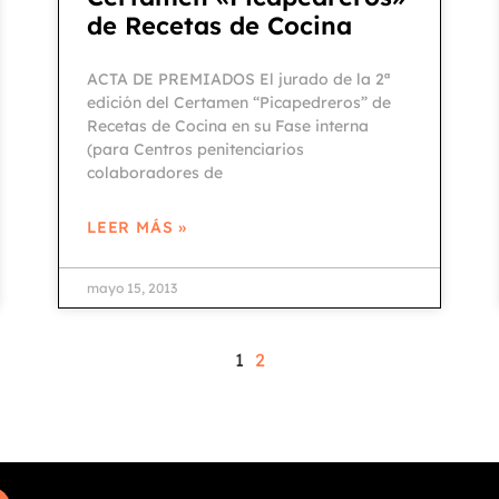
de Recetas de Cocina
ACTA DE PREMIADOS El jurado de la 2ª
edición del Certamen “Picapedreros” de
Recetas de Cocina en su Fase interna
(para Centros penitenciarios
colaboradores de
LEER MÁS »
mayo 15, 2013
1
2