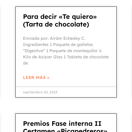
Para decir «Te quiero»
(Tarta de chocolate)
Enviada por: Airám Echedey C.
Ingredientes 1 Paquete de galletas
“Digestive” 1 Paquete de mantequilla ¼
Kilo de Azúcar Glas 1 Tableta de chocolate
de
LEER MÁS »
septiembre 20, 2013
Premios Fase interna II
Certamen «Picapedreros»