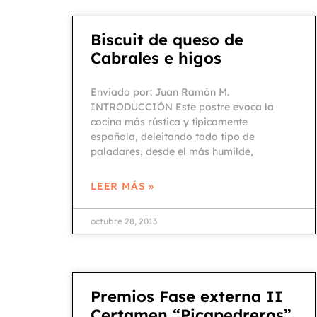
Biscuit de queso de
Cabrales e higos
Enviado por: Juan Ramón M.
INTRODUCCIÓN Este postre evoca la
cocina más rústica y típicamente
española, deleitando todo tipo de
paladares, desde el más humilde,
LEER MÁS »
octubre 28, 2013
Premios Fase externa II
Certamen “Picapedreros”