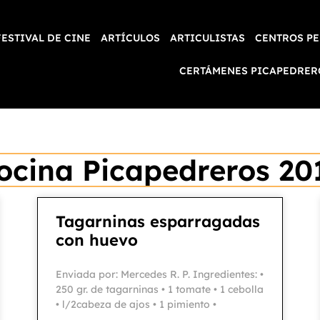
FESTIVAL DE CINE
ARTÍCULOS
ARTICULISTAS
CENTROS PE
CERTÁMENES PICAPEDRER
ocina Picapedreros 20
Tagarninas esparragadas
con huevo
Enviada por: Mercedes R. P. Ingredientes: •
250 gr. de tagarninas • 1 tomate • 1 cebolla
• l/2cabeza de ajos • 1 pimiento •