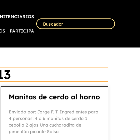
NITENCIARIOS
OS
PARTICIPA
13
Manitas de cerdo al horno
Enviado por: Jorge F. T. Ingredientes para
4 personas: 4 o 6 manitas de cerdo 1
cebolla 2 ajos Una cucharadita de
pimentón picante Salsa