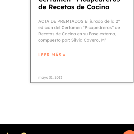
de Recetas de Cocina
ACTA DE PREMIADOS El jurado de la 2ª
edición del Certamen “Picapedreros” de
Recetas de Cocina en su Fase externa,
compuesto por: Silvia Cavero, Mª
LEER MÁS »
mayo 31, 2013