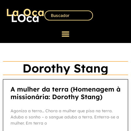
Dorothy Stang
A mulher da terra (Homenagem à
missionária: Dorothy Stang)
Agoniza a terra… Chora a mulher que pisa na terra.
Aduba o sonho – o sangue aduba a terra. Enterra-se a
mulher. Em terra o