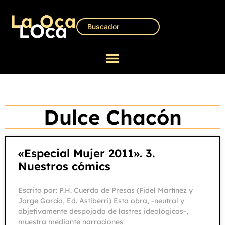
Dulce Chacón
«Especial Mujer 2011». 3.
Nuestros cómics
Escrito por: P.H. Cuerda de Presas (Fidel Martínez y
Jorge García, Ed. Astiberri) Esta obra, -neutral y
objetivamente despojada de lastres ideológicos-,
muestra mediante narraciones