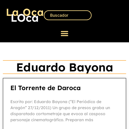
Eduardo Bayona
El Torrente de Daroca
Escrito por: Eduardo Bayona (“El Periódico de
Aragón” 27/12/2011) Un grupo de presos graba un
disparatado cortometraje que evoca al casposo
personaje cinematográfico. Preparan más