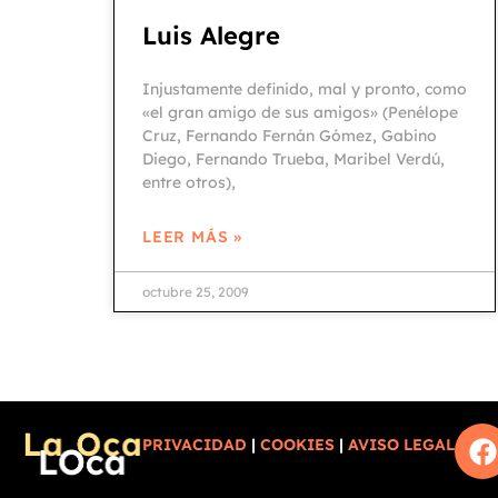
Luis Alegre
Injustamente definido, mal y pronto, como
«el gran amigo de sus amigos» (Penélope
Cruz, Fernando Fernán Gómez, Gabino
Diego, Fernando Trueba, Maribel Verdú,
entre otros),
LEER MÁS »
octubre 25, 2009
PRIVACIDAD
|
COOKIES
|
AVISO LEGAL