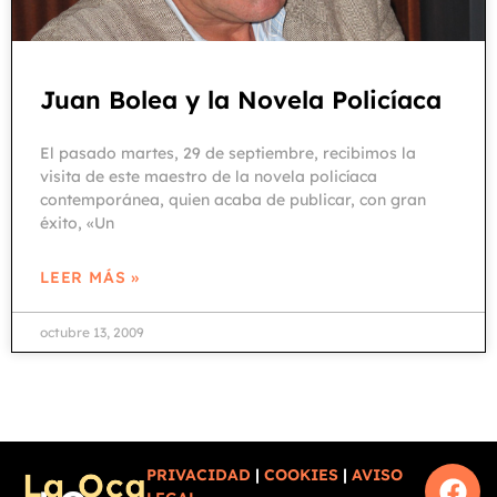
Juan Bolea y la Novela Policíaca
El pasado martes, 29 de septiembre, recibimos la
visita de este maestro de la novela policíaca
contemporánea, quien acaba de publicar, con gran
éxito, «Un
LEER MÁS »
octubre 13, 2009
PRIVACIDAD
|
COOKIES
|
AVISO