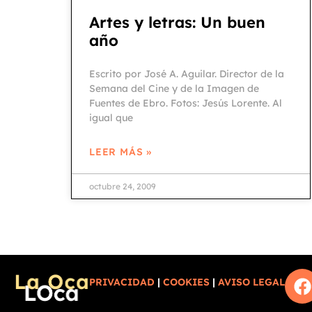
Artes y letras: Un buen
año
Escrito por José A. Aguilar. Director de la
Semana del Cine y de la Imagen de
Fuentes de Ebro. Fotos: Jesús Lorente. Al
igual que
LEER MÁS »
octubre 24, 2009
PRIVACIDAD
|
COOKIES
|
AVISO LEGAL