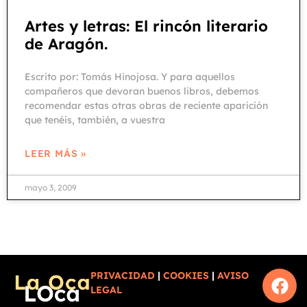
Artes y letras: El rincón literario
de Aragón.
Escrito por: Tomás Hinojosa. Y para aquellos
compañeros que devoran buenos libros, debemos
recomendar estas otras obras de reciente aparición
que tenéis, también, a vuestra
LEER MÁS »
mayo 3, 2009
PRIVACIDAD
|
COOKIES
|
AVISO
LEGAL