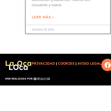
cincuenta y nueve
LEER MÁS »
octubre 13, 2011
PRIVACIDAD
|
COOKIES
|
AVISO LEGAL
WEB REALIZADA POR: