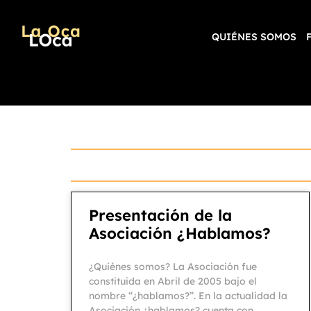
QUIÉNES SOMOS
Presentación de la
Asociación ¿Hablamos?
¿Quiénes somos? La Asociación fue
constituida en Abril de 2005 bajo el
nombre “¿hablamos?”. En la actualidad la
Asociación ¿hablamos? cuenta con