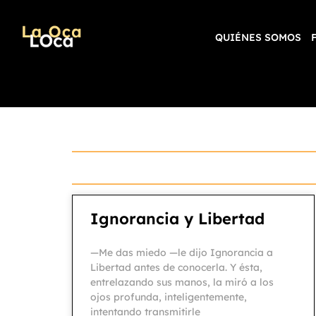
QUIÉNES SOMOS
Ignorancia y Libertad
—Me das miedo —le dijo Ignorancia a
Libertad antes de conocerla. Y ésta,
entrelazando sus manos, la miró a los
ojos profunda, inteligentemente,
intentando transmitirle