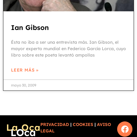
Ian Gibson
Ésta no iba a ser una entrevista más. Ian Gibson, el
mayor experto mundial en Federico García Lorca, cuyo
libro sobre este poeta levantó ampollas
LEER MÁS »
mayo 30, 2009
PRIVACIDAD
|
COOKIES
|
AVISO
LEGAL