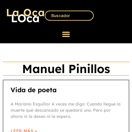
Manuel Pinillos
Vida de poeta
A Mariano Esquillor A veces me digo: Cuando llegue la
muerte qué descansado se quedará uno. Pero por
ahora ni la deseo ni la espero.
LEER MÁS »